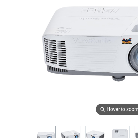
⚲
Hover to zoo