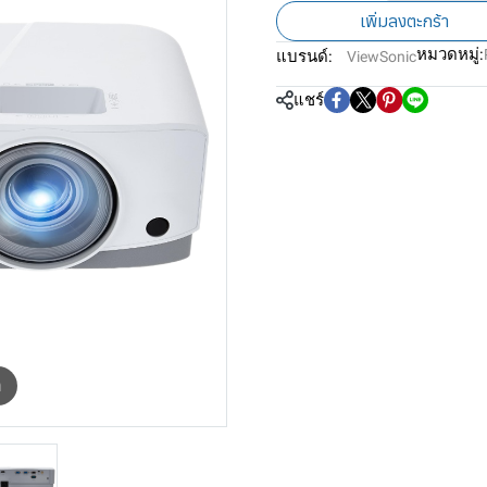
เพิ่มลงตะกร้า
หมวดหมู่:
แบรนด์:
ViewSonic
แชร์
m