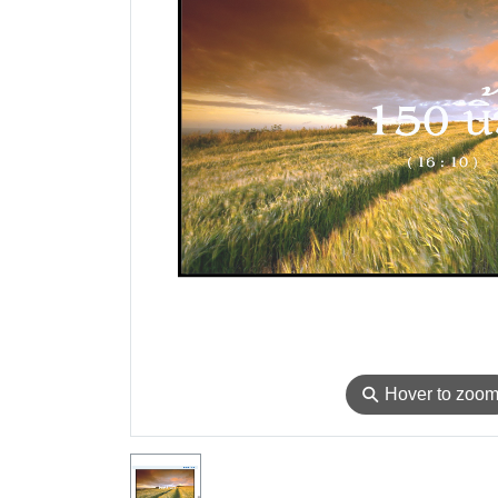
⚲
Hover to zoo